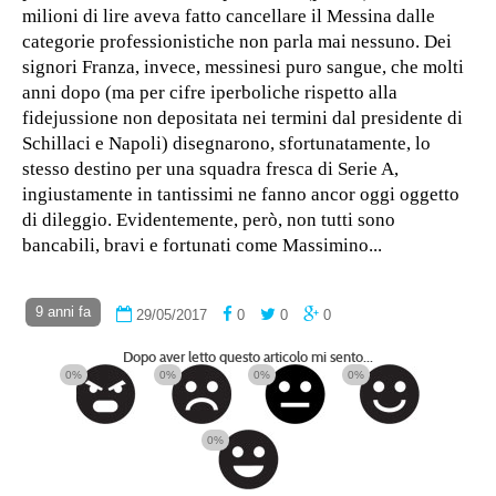
milioni di lire aveva fatto cancellare il Messina dalle
categorie professionistiche non parla mai nessuno. Dei
signori Franza, invece, messinesi puro sangue, che molti
anni dopo (ma per cifre iperboliche rispetto alla
fidejussione non depositata nei termini dal presidente di
Schillaci e Napoli) disegnarono, sfortunatamente, lo
stesso destino per una squadra fresca di Serie A,
ingiustamente in tantissimi ne fanno ancor oggi oggetto
di dileggio. Evidentemente, però, non tutti sono
bancabili, bravi e fortunati come Massimino...
9 anni fa
29/05/2017
0
0
0
Dopo aver letto questo articolo mi sento...
0%
0%
0%
0%
0%