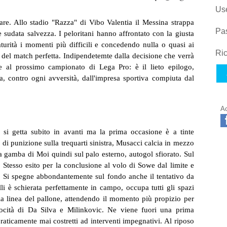
Us
are. Allo stadio "Razza" di Vibo Valentia il Messina strappa
Pa
sudata salvezza. I peloritani hanno affrontato con la giusta
aturità i momenti più difficili e concedendo nulla o quasi ai
Ric
ca del match perfetta. Indipendetemte dalla decisione che verrà
 al prossimo campionato di Lega Pro: è il lieto epilogo,
a, contro ogni avversità, dall'impresa sportiva compiuta dal
Ac
, si getta subito in avanti ma la prima occasione è a tinte
o di punizione sulla trequarti sinistra, Musacci calcia in mezzo
la gamba di Moi quindi sul palo esterno, autogol sfiorato. Sul
. Stesso esito per la conclusione al volo di Sowe dal limite e
a. Si spegne abbondantemente sul fondo anche il tentativo da
i è schierata perfettamente in campo, occupa tutti gli spazi
o la linea del pallone, attendendo il momento più propizio per
locità di Da Silva e Milinkovic. Ne viene fuori una prima
aticamente mai costretti ad interventi impegnativi. Al riposo