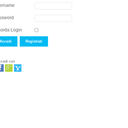
ername
ssword
orda Login
Accedi
Registrati
cedi con