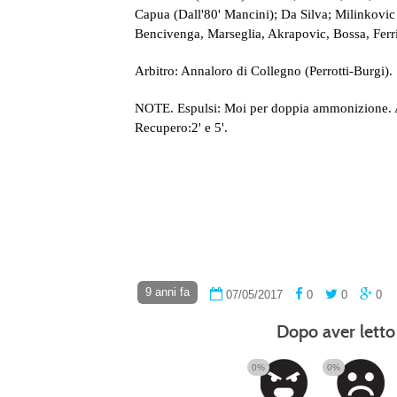
Capua (Dall'80' Mancini); Da Silva; Milinkovic
Bencivenga, Marseglia, Akrapovic, Bossa, Ferri,
Arbitro: Annaloro di Collegno (Perrotti-Burgi).
NOTE. Espulsi: Moi per doppia ammonizione. A
Recupero:2' e 5'.
9 anni fa
07/05/2017
0
0
0
Dopo aver letto 
0%
0%