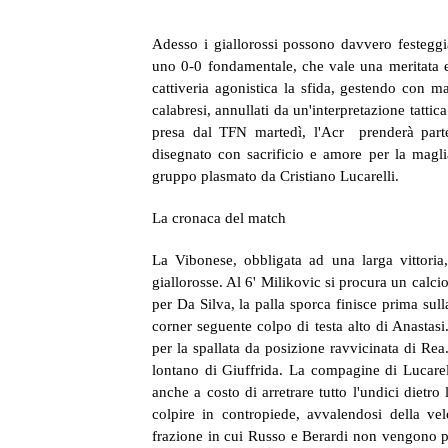
Adesso i giallorossi possono davvero festeggi
uno 0-0 fondamentale, che vale una meritata e 
cattiveria agonistica la sfida, gestendo con m
calabresi, annullati da un'interpretazione tatti
presa dal TFN martedì, l'Acr prenderà parte
disegnato con sacrificio e amore per la magli
gruppo plasmato da Cristiano Lucarelli.
La cronaca del match
La Vibonese, obbligata ad una larga vittoria
giallorosse. Al 6' Milikovic si procura un calci
per Da Silva, la palla sporca finisce prima sul
corner seguente colpo di testa alto di Anastasi
per la spallata da posizione ravvicinata di Re
lontano di Giuffrida. La compagine di Lucarell
anche a costo di arretrare tutto l'undici dietr
colpire in contropiede, avvalendosi della ve
frazione in cui Russo e Berardi non vengono pr