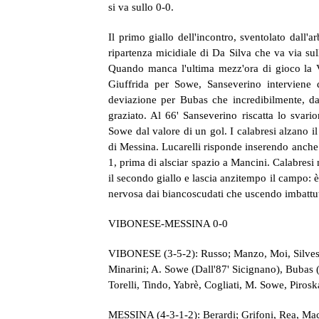
si va sullo 0-0.
Il primo giallo dell'incontro, sventolato dall'
ripartenza micidiale di Da Silva che va via sull
Quando manca l'ultima mezz'ora di gioco la V
Giuffrida per Sowe, Sanseverino interviene d
deviazione per Bubas che incredibilmente, da 
graziato. Al 66' Sanseverino riscatta lo svar
Sowe dal valore di un gol. I calabresi alzano il
di Messina. Lucarelli risponde inserendo anche 
1, prima di alsciar spazio a Mancini. Calabresi
il secondo giallo e lascia anzitempo il campo: è
nervosa dai biancoscudati che uscendo imbattut
VIBONESE-MESSINA 0-0
VIBONESE (3-5-2): Russo; Manzo, Moi, Silvestri
Minarini; A. Sowe (Dall'87' Sicignano), Bubas (D
Torelli, Tindo, Yabrè, Cogliati, M. Sowe, Piros
MESSINA (4-3-1-2): Berardi; Grifoni, Rea, Mac