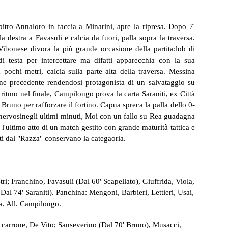
arbitro Annaloro in faccia a Minarini, apre la ripresa. Dopo 7'
a destra a Favasuli e calcia da fuori, palla sopra la traversa.
ibonese divora la più grande occasione della partita:lob di
i testa per intercettare ma difatti apparecchia con la sua
pochi metri, calcia sulla parte alta della traversa. Messina
ione precedente rendendosi protagonista di un salvataggio su
 ritmo nel finale, Campilongo prova la carta Saraniti, ex Città
Bruno per rafforzare il fortino. Capua spreca la palla dello 0-
 nervosinegli ultimi minuti, Moi con un fallo su Rea guadagna
 l'ultimo atto di un match gestito con grande maturità tattica e
i dal "Razza" conservano la categaoria.
; Franchino, Favasuli (Dal 60' Scapellato), Giuffrida, Viola,
al 74' Saraniti). Panchina: Mengoni, Barbieri, Lettieri, Usai,
ka. All. Campilongo.
carrone, De Vito; Sanseverino (Dal 70' Bruno), Musacci,